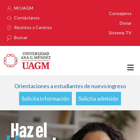
Pasar al contenido principal
Mi UAGM
Consejeros
Contáctanos
Donar
Recintos y Centros
Sistema TV
Buscar
Orientaciones a estudiantes de nuevo ingreso
Solicita información
Solicita admisión