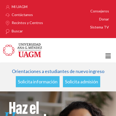
Pasar al contenido principal
Mi UAGM
Consejeros
Contáctanos
Donar
Recintos y Centros
Sistema TV
Buscar
Orientaciones a estudiantes de nuevo ingreso
Solicita información
Solicita admisión