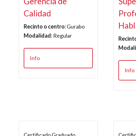
Gerencia de
Supe
Calidad
Prof
Habl
Recinto o centro:
Gurabo
Modalidad:
Regular
Recinto
Modali
Info
Info
Certificado Graduado
Certif