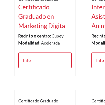
Certificado
Inte
Graduado en
Asis
Marketing Digital
Anim
Recinto o centro:
Cupey
Recinto
Modalidad:
Acelerada
Modali
Info
Info
Certificado Graduado
Certif