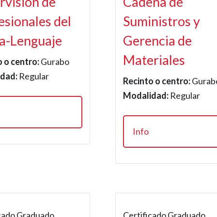
rvisión de
Cadena de
esionales del
Suministros y
a-Lenguaje
Gerencia de
Materiales
 o centro:
Gurabo
dad:
Regular
Recinto o centro:
Gurab
Modalidad:
Regular
Info
icado Graduado
Certificado Graduado