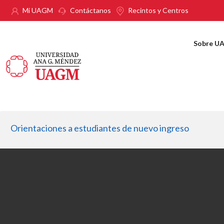
Pasar al contenido principal
Mi UAGM
Contáctanos
Recintos y Centros
Sobre U
Orientaciones a estudiantes de nuevo ingreso