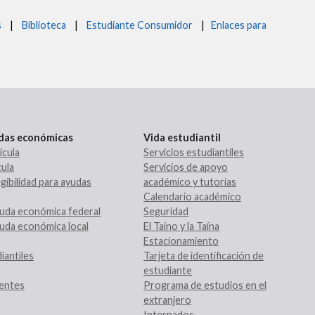
s
|
Biblioteca
|
Estudiante Consumidor
|
Enlaces para
udas económicas
Vida estudiantil
ícula
Servicios estudiantiles
ula
Servicios de apoyo
gibilidad para ayudas
académico y tutorías
Calendario académico
uda económica federal
Seguridad
uda económica local
El Taíno y la Taína
Estacionamiento
iantiles
Tarjeta de identificación de
estudiante
entes
Programa de estudios en el
extranjero
Internados