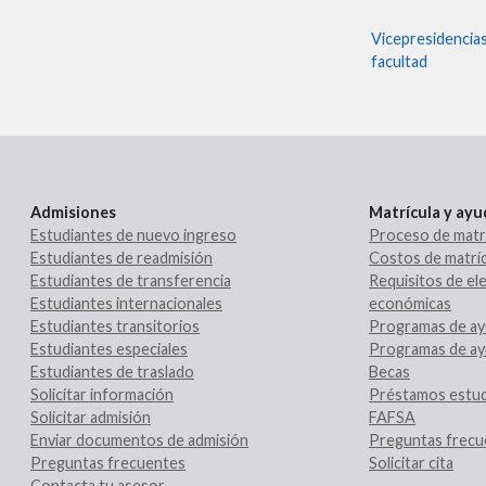
Vicepresidencia
facultad
Admisiones
Matrícula y ay
Estudiantes de nuevo ingreso
Proceso de matr
Estudiantes de readmisión
Costos de matríc
Estudiantes de transferencia
Requisitos de ele
Estudiantes internacionales
económicas
Estudiantes transitorios
Programas de ay
Estudiantes especiales
Programas de ay
Estudiantes de traslado
Becas
Solicitar información
Préstamos estud
Solicitar admisión
FAFSA
Enviar documentos de admisión
Preguntas frecu
Preguntas frecuentes
Solicitar cita
Contacta tu asesor