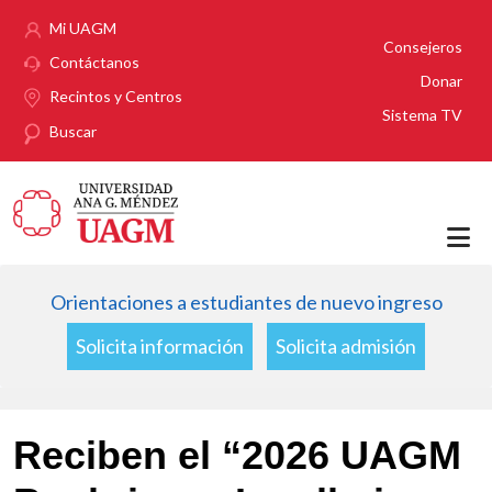
Pasar al contenido principal
Mi UAGM
Consejeros
Contáctanos
Donar
Recintos y Centros
Sistema TV
Buscar
Orientaciones a estudiantes de nuevo ingreso
Solicita información
Solicita admisión
Reciben el “2026 UAGM