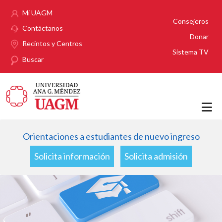
Pasar al contenido principal
Mi UAGM
Consejeros
Contáctanos
Donar
Recintos y Centros
Sistema TV
Buscar
Orientaciones a estudiantes de nuevo ingreso
Solicita información
Solicita admisión