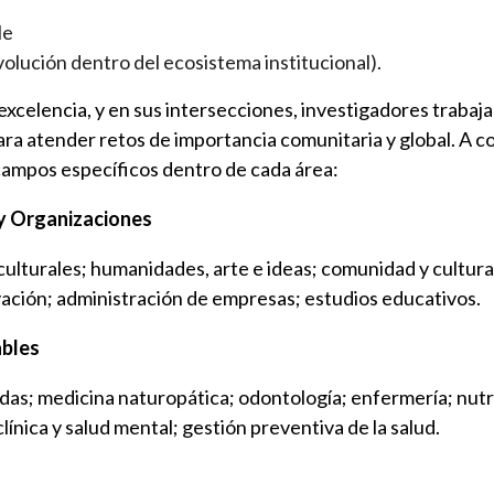
s
le
volución dentro del ecosistema institucional).
xcelencia, y en sus intersecciones, investigadores trabaj
ra atender retos de importancia comunitaria y global. A c
ampos específicos dentro de cada área:
 y Organizaciones
s culturales; humanidades, arte e ideas; comunidad y cultur
ción; administración de empresas; estudios educativos.
ables
as; medicina naturopática; odontología; enfermería; nutri
línica y salud mental; gestión preventiva de la salud.