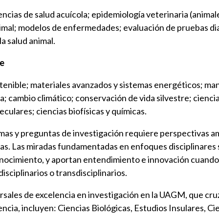
encias de salud acuícola; epidemiología veterinaria (animal
nimal; modelos de enfermedades; evaluación de pruebas di
la salud animal.
le
tenible; materiales avanzados y sistemas energéticos; man
a; cambio climático; conservación de vida silvestre; cienci
ulares; ciencias biofísicas y químicas.
emas y preguntas de investigación requiere perspectivas a
nas. Las miradas fundamentadas en enfoques disciplinares 
ocimiento, y aportan entendimiento e innovación cuando 
disciplinarios o transdisciplinarios.
sales de excelencia en investigación en la UAGM, que cruz
encia, incluyen: Ciencias Biológicas, Estudios Insulares, C