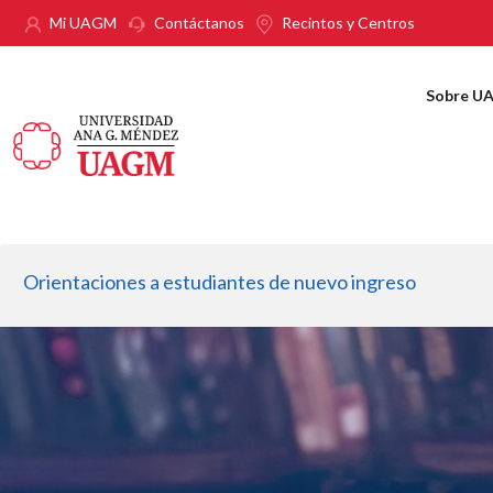
Pasar al contenido principal
Mi UAGM
Contáctanos
Recintos y Centros
Sobre U
Orientaciones a estudiantes de nuevo ingreso