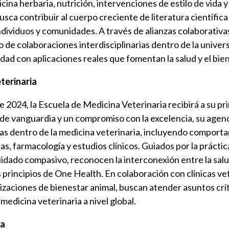
na herbaria, nutrición, intervenciones de estilo de vida y
usca contribuir al cuerpo creciente de literatura científic
ndividuos y comunidades. A través de alianzas colaborativas
o de colaboraciones interdisciplinarias dentro de la unive
lidad con aplicaciones reales que fomentan la salud y el bie
terinaria
 2024, la Escuela de Medicina Veterinaria recibirá a su pr
 de vanguardia y un compromiso con la excelencia, su agen
nas dentro de la medicina veterinaria, incluyendo comport
, farmacología y estudios clínicos. Guiados por la práctic
idado compasivo, reconocen la interconexión entre la sal
s principios de One Health. En colaboración con clínicas vet
izaciones de bienestar animal, buscan atender asuntos crít
 medicina veterinaria a nivel global.
ía