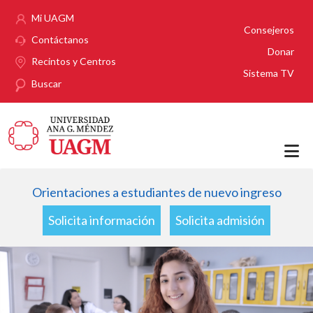
Pasar al contenido principal
Mi UAGM
Consejeros
Contáctanos
Donar
Recintos y Centros
Sistema TV
Buscar
Orientaciones a estudiantes de nuevo ingreso
Solicita información
Solicita admisión