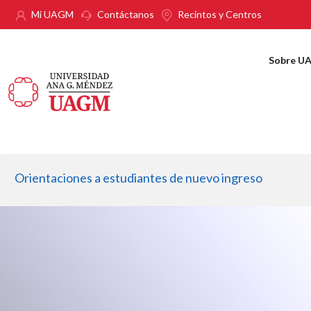
Pasar al contenido principal
Mi UAGM
Contáctanos
Recintos y Centros
Sobre U
Orientaciones a estudiantes de nuevo ingreso