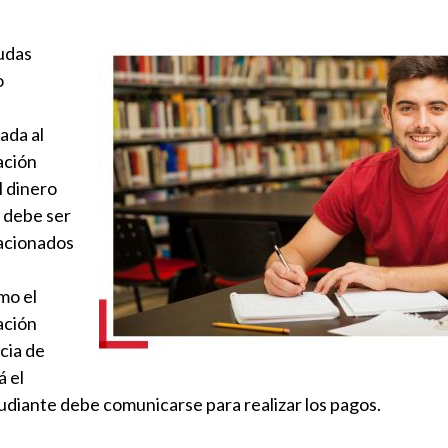
Imagen
yudas
o
ada al
ación
l dinero
l debe ser
lacionados
mo el
ación
cia de
á el
udiante debe comunicarse para realizar los pagos.