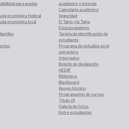
gibilidad para ayudas
académico y tutorías
Calendario académico
uda económica federal
Seguridad
uda económica local
El Taíno y la Taína
Estacionamiento
iantiles
Tarjeta de identificación de
estudiante
entes
Programa de estudios en el
extranjero
Internados
Boletín de divulgación
HEERF
Biblioteca
Blackboard
Apoyo técnico
Programación de cursos
Título IX
Galería de fotos
Entre estudiantes