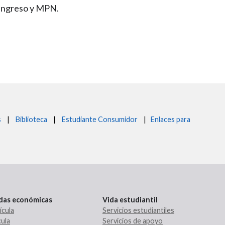
 ingreso y MPN.
s
|
Biblioteca
|
Estudiante Consumidor
|
Enlaces para
udas económicas
Vida estudiantil
ícula
Servicios estudiantiles
ula
Servicios de apoyo