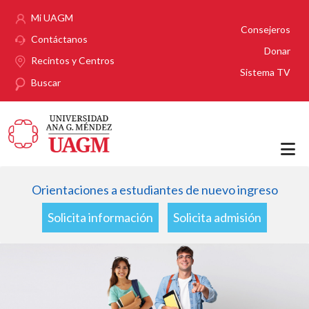
Pasar al contenido principal
Mi UAGM
Consejeros
Contáctanos
Donar
Recintos y Centros
Sistema TV
Buscar
Orientaciones a estudiantes de nuevo ingreso
Solicita información
Solicita admisión