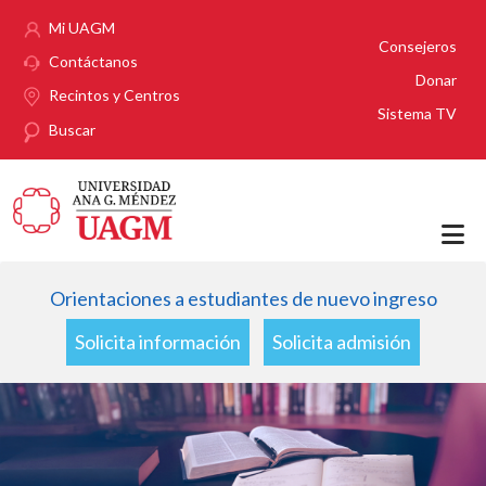
Pasar al contenido principal
Mi UAGM
Consejeros
Contáctanos
Donar
Recintos y Centros
Sistema TV
Buscar
Orientaciones a estudiantes de nuevo ingreso
Solicita información
Solicita admisión