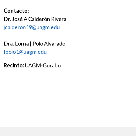
Contacto:
Dr. José A Calderón Rivera
jcalderon19@uagm.edu
Dra. Lorna | Polo Alvarado
Ipolo1@uagm.edu
Recinto:
UAGM-Gurabo