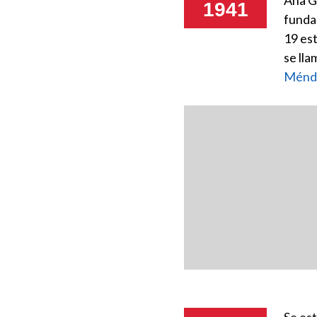
Ana G
1941
funda
19 es
se ll
Ménd