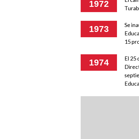
1972
Turab
Se in
1973
Educa
15 pr
El 25 
1974
Direc
septi
Educa