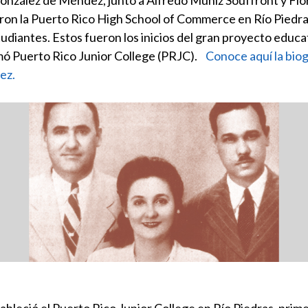
onzález de Méndez, junto a Alfredo Muñiz Souffront y Flo
ron la Puerto Rico High School of Commerce en Río Piedra
tudiantes. Estos fueron los inicios del gran proyecto educ
amó Puerto Rico Junior College (PRJC).
Conoce aquí la bio
ez.