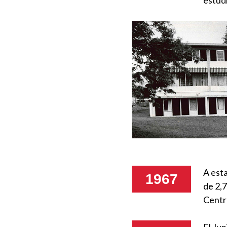
A est
1967
de 2,7
Centr
El Jun