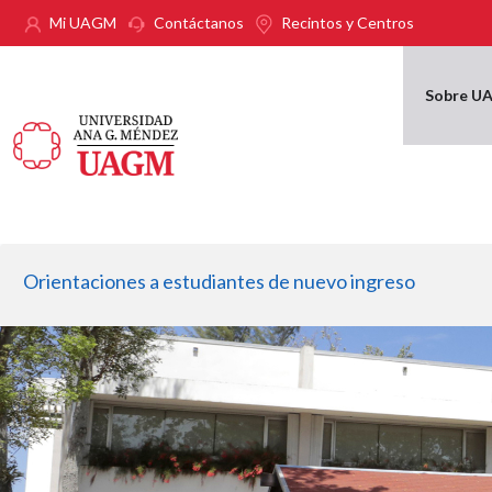
Pasar al contenido principal
Mi UAGM
Contáctanos
Recintos y Centros
Sobre U
Orientaciones a estudiantes de nuevo ingreso