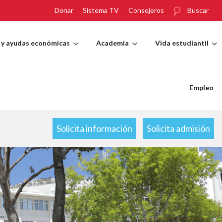
Donar
Sistema TV
Consejeros
Buscar
 y ayudas económicas
Academia
Vida estudiantil
Empleo
Solicita información
Solicita admisión