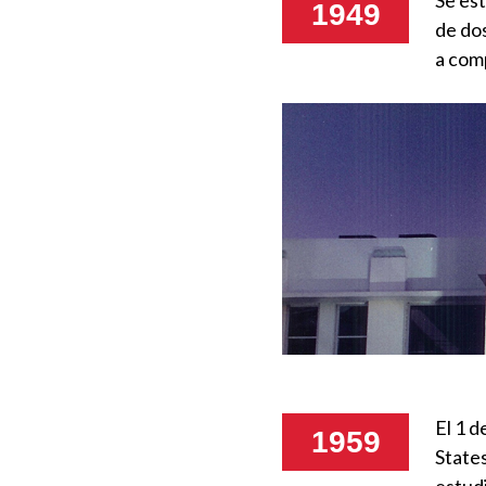
Se est
1949
de do
a com
El 1 d
1959
State
estud