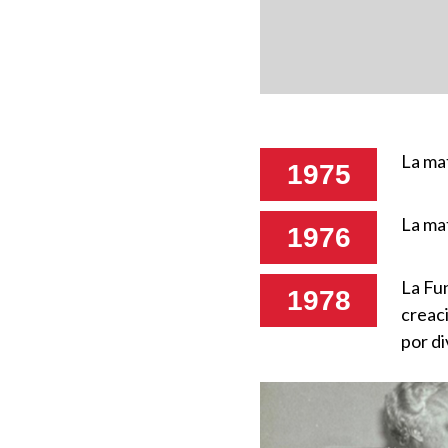
La mat
1975
La mat
1976
La Fu
1978
creac
por di