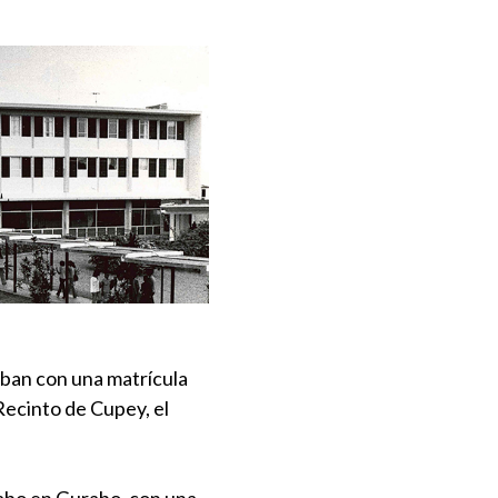
aban con una matrícula
Recinto de Cupey, el
rabo en Gurabo, con una