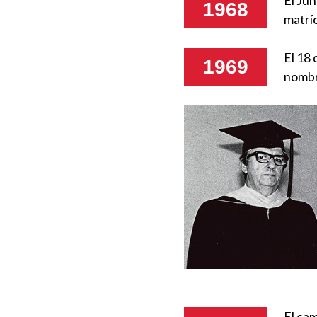
1968
matríc
El 18 
1969
nombr
El cam