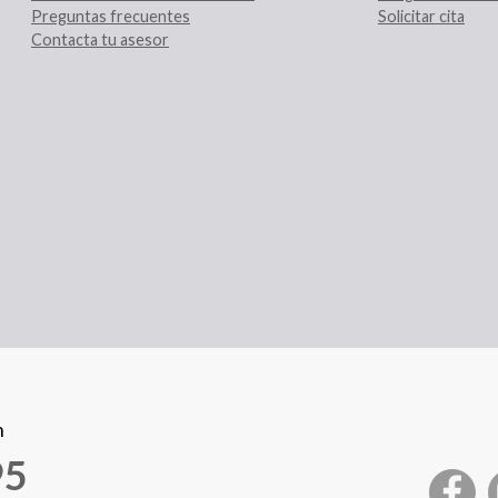
Preguntas frecuentes
Solicitar cita
Contacta tu asesor
n
95