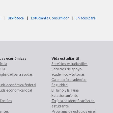
s
|
Biblioteca
|
Estudiante Consumidor
|
Enlaces para
udas económicas
Vida estudiantil
ícula
Servicios estudiantiles
ula
Servicios de apoyo
gibilidad para ayudas
académico y tutorías
Calendario académico
uda económica federal
Seguridad
uda económica local
El Taíno y la Taína
Estacionamiento
iantiles
Tarjeta de identificación de
estudiante
entes
Programa de estudios en el