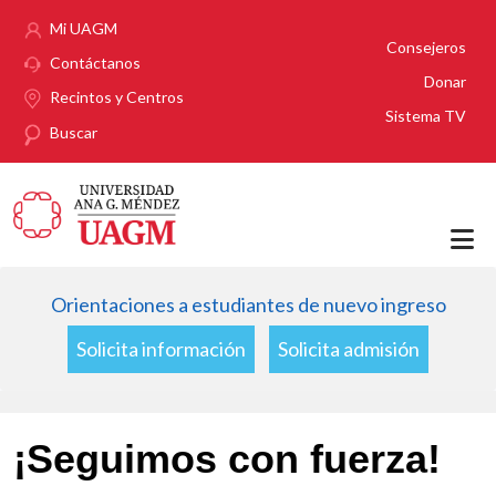
Pasar al contenido principal
Mi UAGM
Consejeros
Contáctanos
Donar
Recintos y Centros
Sistema TV
Buscar
Orientaciones a estudiantes de nuevo ingreso
Solicita información
Solicita admisión
¡Seguimos con fuerza!