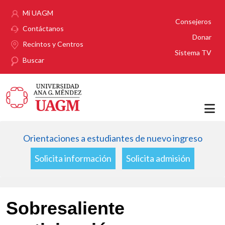
Pasar al contenido principal
Mi UAGM
Consejeros
Contáctanos
Donar
Recintos y Centros
Sistema TV
Buscar
Orientaciones a estudiantes de nuevo ingreso
Solicita información
Solicita admisión
Sobresaliente