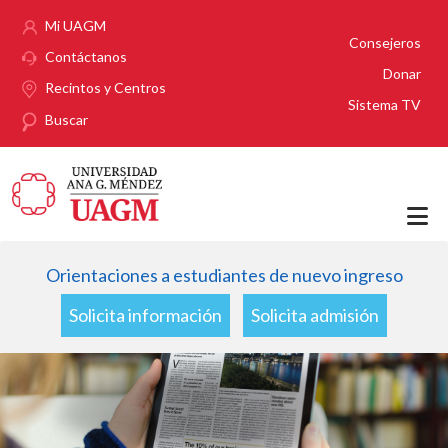
Pasar al contenido principal
Mi UAGM
Consejeros
Contáctanos
Donar
Recintos y Centros
Sistema TV
Buscar
Orientaciones a estudiantes de nuevo ingreso
Solicita información
Solicita admisión