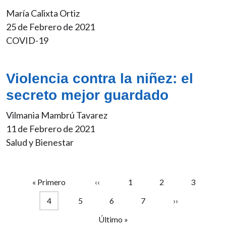
María Calixta Ortiz
25 de Febrero de 2021
COVID-19
Violencia contra la niñez: el
secreto mejor guardado
Vilmania Mambrú Tavarez
11 de Febrero de 2021
Salud y Bienestar
Paginación
Primera página
Página anterior
Página
Página
Página
« Primero
‹‹
1
2
3
Página actual
Página
Página
Página
Siguiente págin
4
5
6
7
››
Última página
Último »