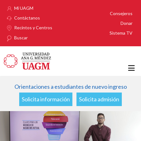
Pasar al contenido principal
Mi UAGM
Consejeros
Contáctanos
Donar
Recintos y Centros
Sistema TV
Buscar
Orientaciones a estudiantes de nuevo ingreso
Solicita información
Solicita admisión