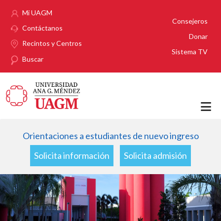
Pasar al contenido principal
Mi UAGM
Consejeros
Contáctanos
Donar
Recintos y Centros
Sistema TV
Buscar
Orientaciones a estudiantes de nuevo ingreso
Solicita información
Solicita admisión