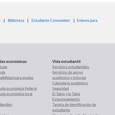
s
|
Biblioteca
|
Estudiante Consumidor
|
Enlaces para
udas económicas
Vida estudiantil
ícula
Servicios estudiantiles
ula
Servicios de apoyo
gibilidad para ayudas
académico y tutorías
Calendario académico
uda económica federal
Seguridad
uda económica local
El Taíno y la Taína
Estacionamiento
iantiles
Tarjeta de identificación de
estudiante