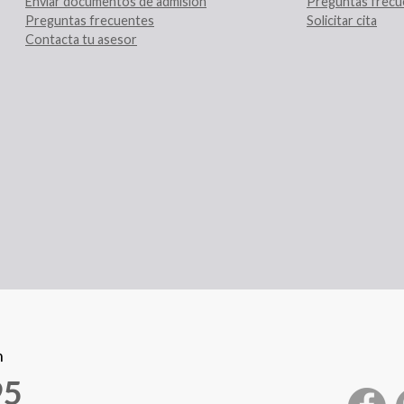
Enviar documentos de admisión
Preguntas frecu
Preguntas frecuentes
Solicitar cita
Contacta tu asesor
n
95