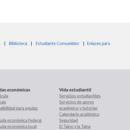
s
|
Biblioteca
|
Estudiante Consumidor
|
Enlaces para
udas económicas
Vida estudiantil
ícula
Servicios estudiantiles
ula
Servicios de apoyo
gibilidad para ayudas
académico y tutorías
Calendario académico
uda económica federal
Seguridad
uda económica local
El Taíno y la Taína