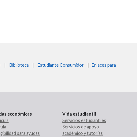
s
|
Biblioteca
|
Estudiante Consumidor
|
Enlaces para
udas económicas
Vida estudiantil
ícula
Servicios estudiantiles
ula
Servicios de apoyo
gibilidad para ayudas
académico y tutorías