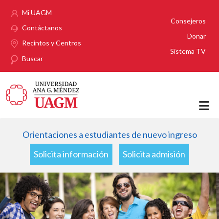
Pasar al contenido principal
Mi UAGM
Consejeros
Contáctanos
Donar
Recintos y Centros
Sistema TV
Buscar
Orientaciones a estudiantes de nuevo ingreso
Solicita información
Solicita admisión