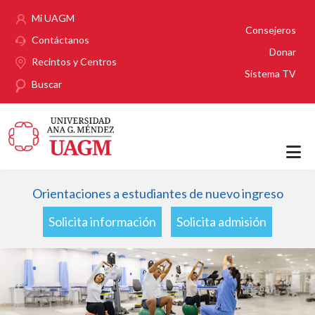
Pasar al contenido principal
Mi UAGM
Consejeros
Contáctanos
Donar
Recintos y Centros
Sistema TV
Buscar
Orientaciones a estudiantes de nuevo ingreso
Solicita información
Solicita admisión