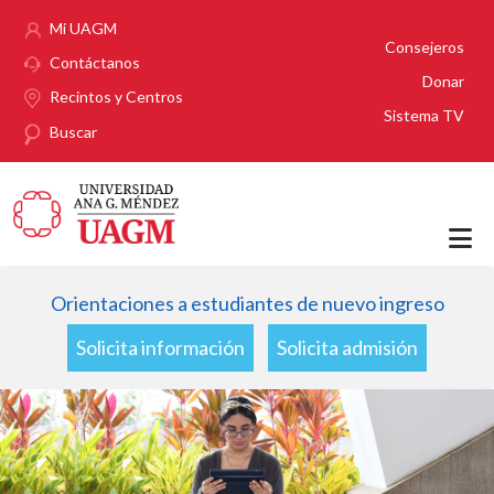
Pasar al contenido principal
Mi UAGM
Consejeros
Contáctanos
Donar
Recintos y Centros
Sistema TV
Buscar
Orientaciones a estudiantes de nuevo ingreso
Solicita información
Solicita admisión