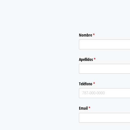
Nombre
(required)
*
Apellidos
(required)
*
Teléfono
(required)
*
Email
(required)
*