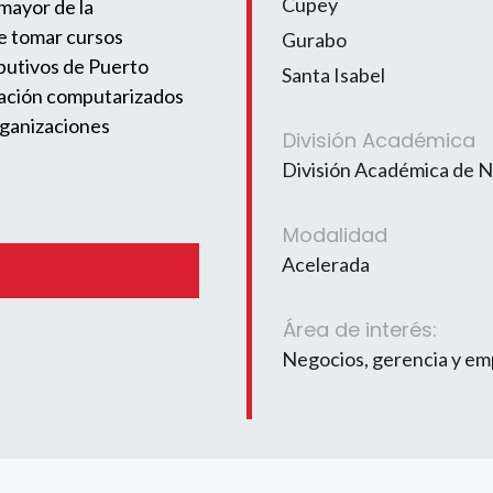
Cupey
 mayor de la
de tomar cursos
Gurabo
ibutivos de Puerto
Santa Isabel
mación computarizados
rganizaciones
División Académica
División Académica de 
Modalidad
Acelerada
Área de interés:
Negocios, gerencia y e