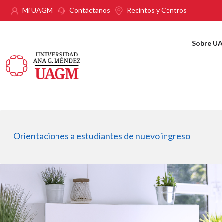
Pasar al contenido principal
Mi UAGM
Contáctanos
Recintos y Centros
Sobre U
Orientaciones a estudiantes de nuevo ingreso