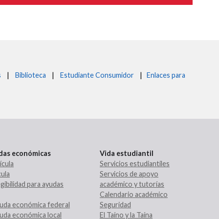
s
|
Biblioteca
|
Estudiante Consumidor
|
Enlaces para
udas económicas
Vida estudiantil
ícula
Servicios estudiantiles
ula
Servicios de apoyo
gibilidad para ayudas
académico y tutorías
Calendario académico
uda económica federal
Seguridad
uda económica local
El Taíno y la Taína