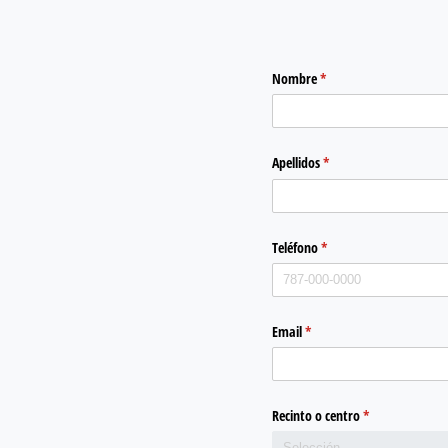
Nombre
(required)
*
Apellidos
(required)
*
Teléfono
(required)
*
Email
(required)
*
Recinto o centro
(required)
*