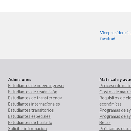
Vicepresidencia
facultad
Admisiones
Matrícula y ay
Estudiantes de nuevo ingreso
Proceso de matr
Estudiantes de readmisión
Costos de matríc
Estudiantes de transferencia
Requisitos de ele
Estudiantes internacionales
económicas
Estudiantes transitorios
Programas de ay
Estudiantes especiales
Programas de ay
Estudiantes de traslado
Becas
Solicitar información
Préstamos estud