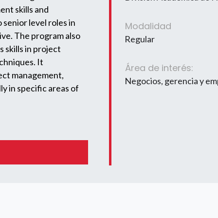
nt skills and
senior level roles in
Modalidad
tive. The program also
Regular
skills in project
chniques. It
Área de interés:
roject management,
Negocios, gerencia y e
y in specific areas of