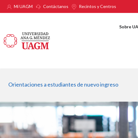
Pasar al contenido principal
Mi UAGM
Contáctanos
Recintos y Centros
Sobre U
Orientaciones a estudiantes de nuevo ingreso