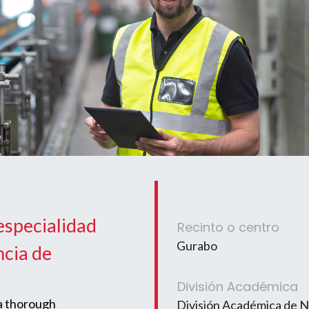
especialidad
Recinto o centro
Gurabo
ncia de
División Académica
 a thorough
División Académica de 