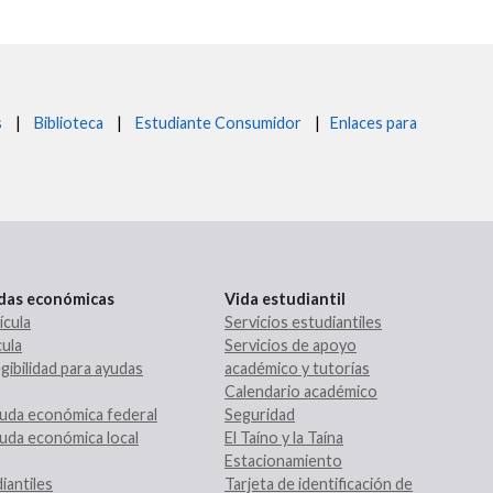
s
|
Biblioteca
|
Estudiante Consumidor
|
Enlaces para
udas económicas
Vida estudiantil
ícula
Servicios estudiantiles
ula
Servicios de apoyo
gibilidad para ayudas
académico y tutorías
Calendario académico
uda económica federal
Seguridad
uda económica local
El Taíno y la Taína
Estacionamiento
iantiles
Tarjeta de identificación de