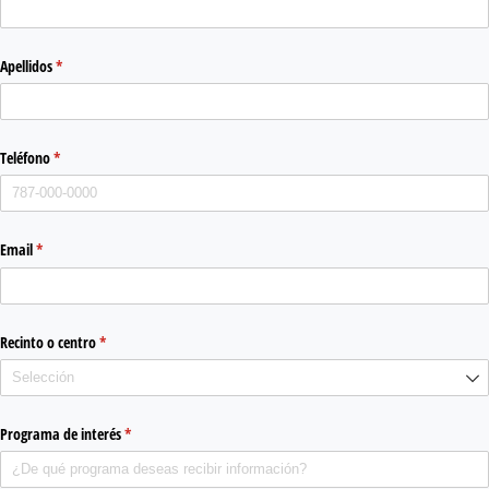
Apellidos
(required)
*
Teléfono
(required)
*
Email
(required)
*
Recinto o centro
(required)
*
Programa de interés
(required)
*