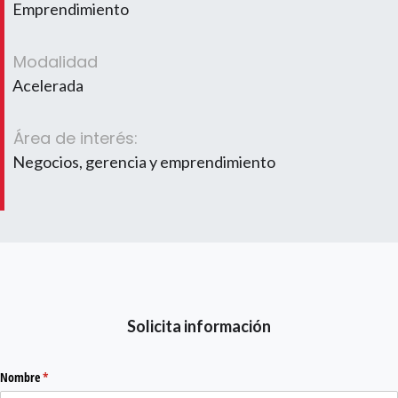
Emprendimiento
Modalidad
Acelerada
Área de interés:
Negocios, gerencia y emprendimiento
Solicita información
Nombre
(required)
*