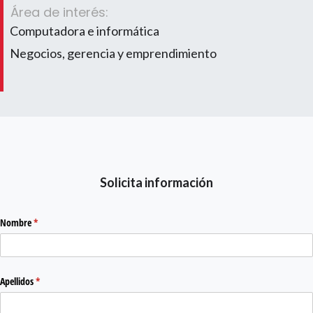
Área de interés:
Computadora e informática
Negocios, gerencia y emprendimiento
Solicita información
Nombre
(required)
*
Apellidos
(required)
*