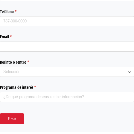
Teléfono
(required)
*
Email
(required)
*
Recinto o centro
(required)
*
Programa de interés
(required)
*
Enviar