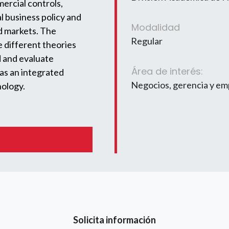
mercial controls,
l business policy and
Modalidad
nd markets. The
Regular
e different theories
d and evaluate
Área de interés:
as an integrated
Negocios, gerencia y e
nology.
Solicita información