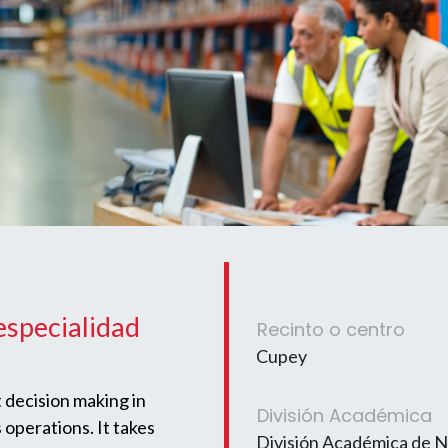
especialidad
Recinto o centro
Cupey
 decision making in
División Académica
 operations. It takes
División Académica de 