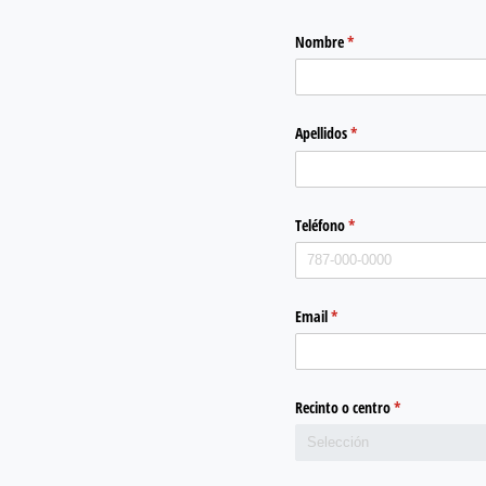
Nombre
(required)
*
Apellidos
(required)
*
Teléfono
(required)
*
Email
(required)
*
Recinto o centro
(required)
*