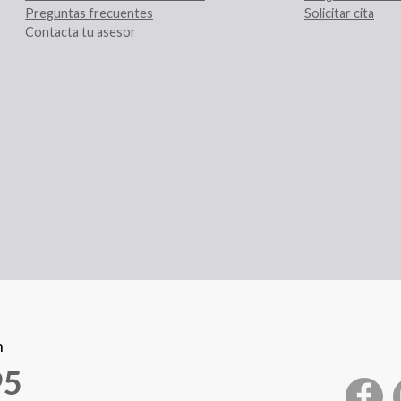
Preguntas frecuentes
Solicitar cita
Contacta tu asesor
n
95