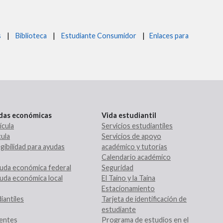
s
|
Biblioteca
|
Estudiante Consumidor
|
Enlaces para
udas económicas
Vida estudiantil
ícula
Servicios estudiantiles
ula
Servicios de apoyo
gibilidad para ayudas
académico y tutorías
Calendario académico
uda económica federal
Seguridad
uda económica local
El Taíno y la Taína
Estacionamiento
iantiles
Tarjeta de identificación de
estudiante
entes
Programa de estudios en el