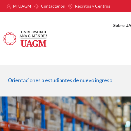
Pasar al contenido principal
Mi UAGM
Contáctanos
Recintos y Centros
Sobre U
Orientaciones a estudiantes de nuevo ingreso