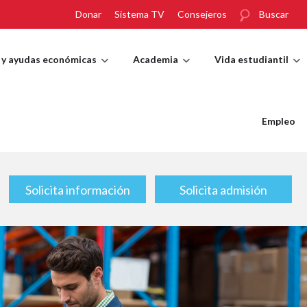
Donar
Sistema TV
Consejeros
Buscar
 y ayudas económicas
Academia
Vida estudiantil
Empleo
Solicita información
Solicita admisión