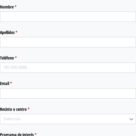
Nombre
(required)
*
Apellidos
(required)
*
Teléfono
(required)
*
Email
(required)
*
Recinto o centro
(required)
*
Programa de interés
(required)
*