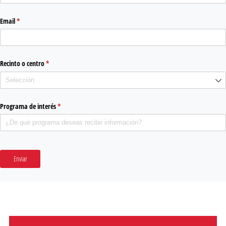
Email
(required)
*
Recinto o centro
(required)
*
Programa de interés
(required)
*
Enviar