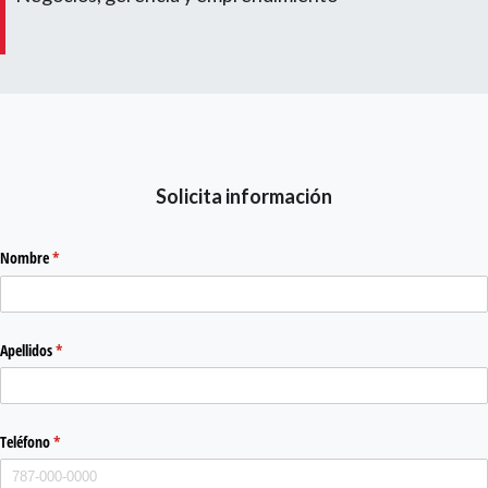
Solicita información
Nombre
(required)
*
Apellidos
(required)
*
Teléfono
(required)
*