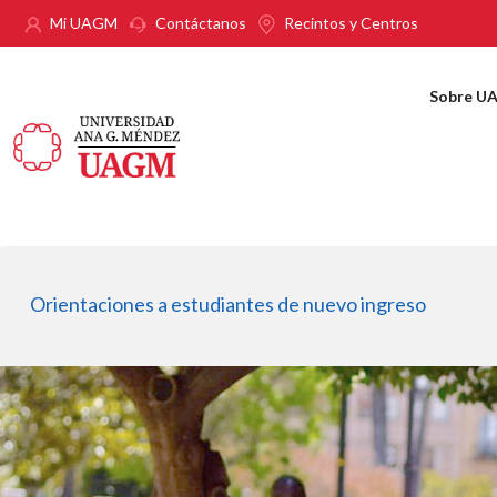
Pasar al contenido principal
Mi UAGM
Contáctanos
Recintos y Centros
Sobre U
Orientaciones a estudiantes de nuevo ingreso