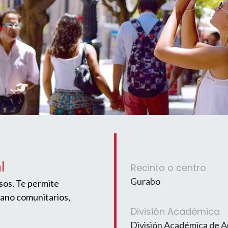
l
Recinto o centro
Gurabo
esos. Te permite
mano comunitarios,
División Académica
División Académica de A