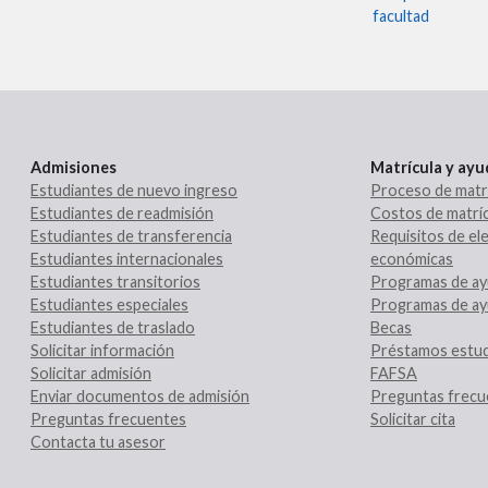
facultad
Admisiones
Matrícula y ay
Estudiantes de nuevo ingreso
Proceso de matr
Estudiantes de readmisión
Costos de matríc
Estudiantes de transferencia
Requisitos de ele
Estudiantes internacionales
económicas
Estudiantes transitorios
Programas de ay
Estudiantes especiales
Programas de ay
Estudiantes de traslado
Becas
Solicitar información
Préstamos estud
Solicitar admisión
FAFSA
Enviar documentos de admisión
Preguntas frecu
Preguntas frecuentes
Solicitar cita
Contacta tu asesor