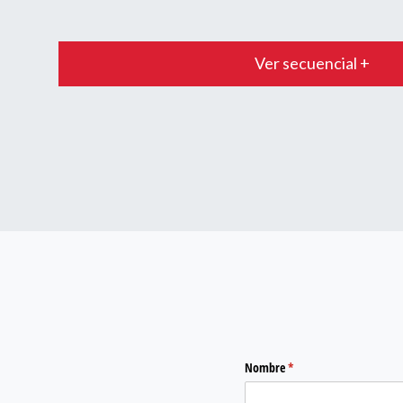
Ver secuencial +
Nombre
(required)
*