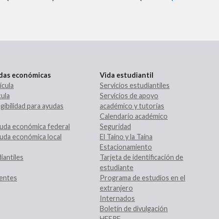
udas económicas
Vida estudiantil
ícula
Servicios estudiantiles
ula
Servicios de apoyo
gibilidad para ayudas
académico y tutorías
Calendario académico
uda económica federal
Seguridad
uda económica local
El Taíno y la Taína
Estacionamiento
iantiles
Tarjeta de identificación de
estudiante
entes
Programa de estudios en el
extranjero
Internados
Boletín de divulgación
HEERF