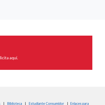
icita aquí.
s
|
Biblioteca
|
Estudiante Consumidor
|
Enlaces para