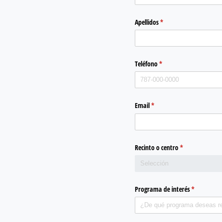
Apellidos
(required)
*
Teléfono
(required)
*
Email
(required)
*
Recinto o centro
(required)
*
Programa de interés
(required)
*