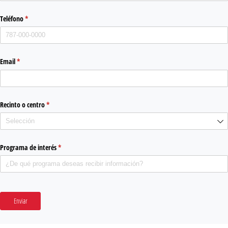
Teléfono
(required)
*
Email
(required)
*
Recinto o centro
(required)
*
Programa de interés
(required)
*
Enviar