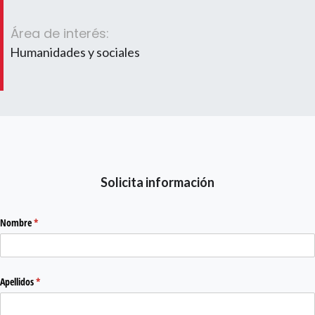
Área de interés:
Humanidades y sociales
Solicita información
Nombre
(required)
*
Apellidos
(required)
*