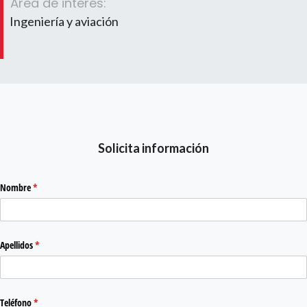
Área de interés:
Ingeniería y aviación
Solicita información
Nombre
(required)
*
Apellidos
(required)
*
Teléfono
(required)
*