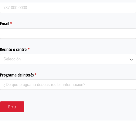
Email
(required)
*
Recinto o centro
(required)
*
Programa de interés
(required)
*
Enviar