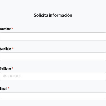
Solicita información
Nombre
(required)
*
Apellidos
(required)
*
Teléfono
(required)
*
Email
(required)
*