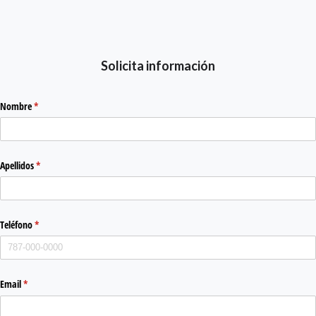
Solicita información
Nombre
(required)
*
Apellidos
(required)
*
Teléfono
(required)
*
Email
(required)
*