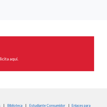
icita aquí.
s
|
Biblioteca
|
Estudiante Consumidor
|
Enlaces para