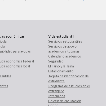
udas económicas
Vida estudiantil
ícula
Servicios estudiantiles
ula
Servicios de apoyo
gibilidad para ayudas
académico y tutorías
Calendario académico
uda económica federal
Seguridad
uda económica local
El Taíno y la Taína
Estacionamiento
iantiles
Tarjeta de identificación de
estudiante
entes
Programa de estudios en el
extranjero
Internados
Boletín de divulgación
HEERF