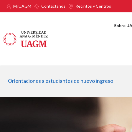
Pasar al contenido principal
Mi UAGM
Contáctanos
Recintos y Centros
Sobre U
Orientaciones a estudiantes de nuevo ingreso