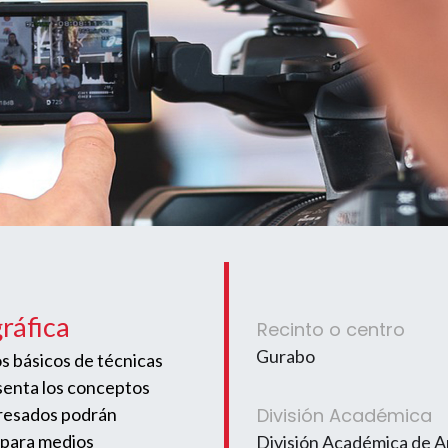
ráfica
Recinto o centro
Gurabo
s básicos de técnicas
senta los conceptos
egresados podrán
División Académica
 para medios
División Académica de A