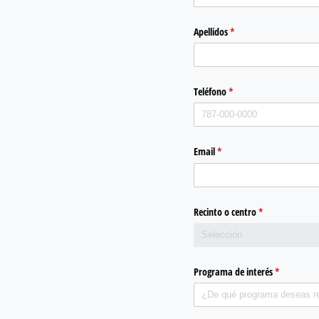
Apellidos
(required)
*
Teléfono
(required)
*
Email
(required)
*
Recinto o centro
(required)
*
Programa de interés
(required)
*