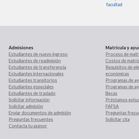
facultad
Admisiones
Matrícula y ay
Estudiantes de nuevo ingreso
Proceso de matr
Estudiantes de readmisión
Costos de matríc
Estudiantes de transferencia
Requisitos de ele
Estudiantes internacionales
económicas
Estudiantes transitorios
Programas de ay
Estudiantes especiales
Programas de ay
Estudiantes de traslado
Becas
Solicitar información
Préstamos estud
Solicitar admisión
FAFSA
Enviar documentos de admisión
Preguntas frecu
Preguntas frecuentes
Solicitar cita
Contacta tu asesor