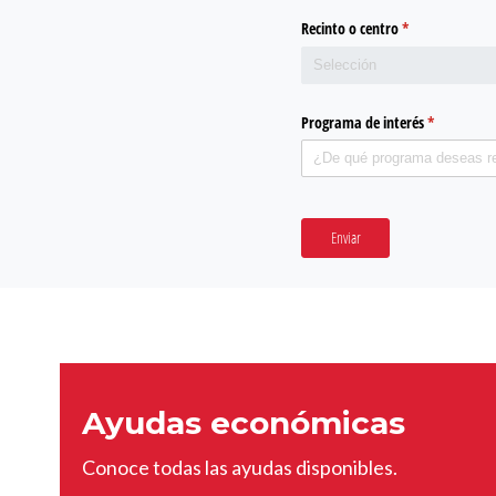
Recinto o centro
(required)
*
Programa de interés
(required)
*
Enviar
Ayudas económicas
Conoce todas las ayudas disponibles.