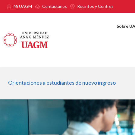
Pasar al contenido principal
Mi UAGM
Contáctanos
Recintos y Centros
Sobre U
Orientaciones a estudiantes de nuevo ingreso