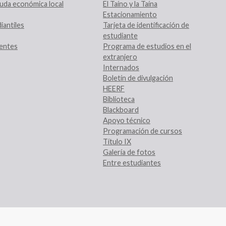
uda económica local
El Taíno y la Taína
Estacionamiento
iantiles
Tarjeta de identificación de
estudiante
entes
Programa de estudios en el
extranjero
Internados
Boletín de divulgación
HEERF
Biblioteca
Blackboard
Apoyo técnico
Programación de cursos
Título IX
Galería de fotos
Entre estudiantes