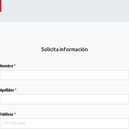
Solicita información
Nombre
(required)
*
Apellidos
(required)
*
Teléfono
(required)
*