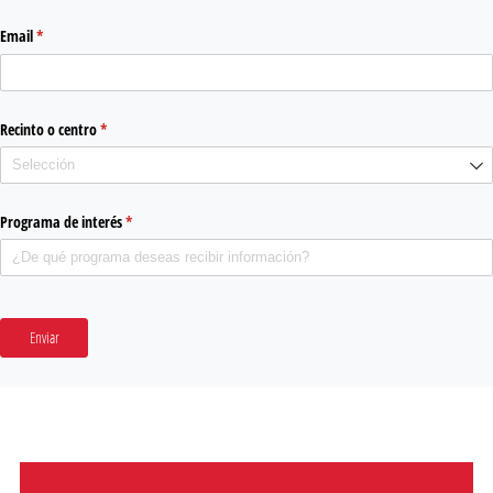
Email
(required)
*
Recinto o centro
(required)
*
Programa de interés
(required)
*
Enviar