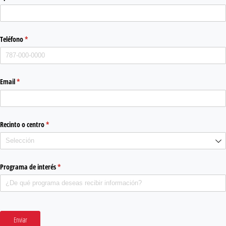
Teléfono
(required)
*
Email
(required)
*
Recinto o centro
(required)
*
Programa de interés
(required)
*
Enviar