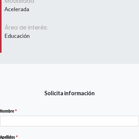
Modalidad
Acelerada
Área de interés:
Educación
Solicita información
Nombre
(required)
*
Apellidos
(required)
*