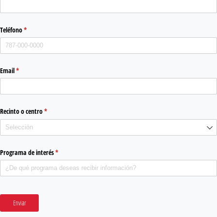
Teléfono
(required)
*
Email
(required)
*
Recinto o centro
(required)
*
Programa de interés
(required)
*
Enviar