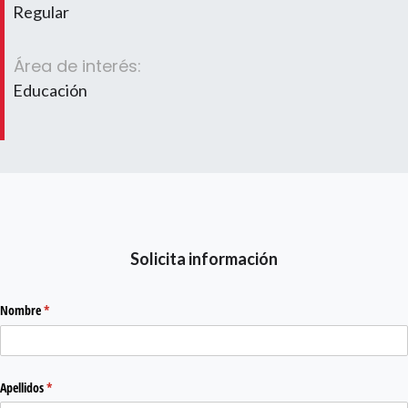
Regular
Área de interés:
Educación
Solicita información
Nombre
(required)
*
Apellidos
(required)
*