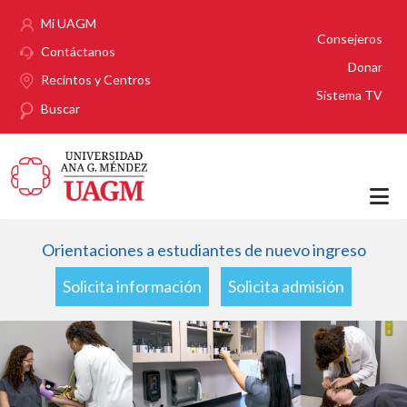
Pasar al contenido principal
Mi UAGM
Consejeros
Contáctanos
Donar
Recintos y Centros
Sistema TV
Buscar
Orientaciones a estudiantes de nuevo ingreso
Solicita información
Solicita admisión