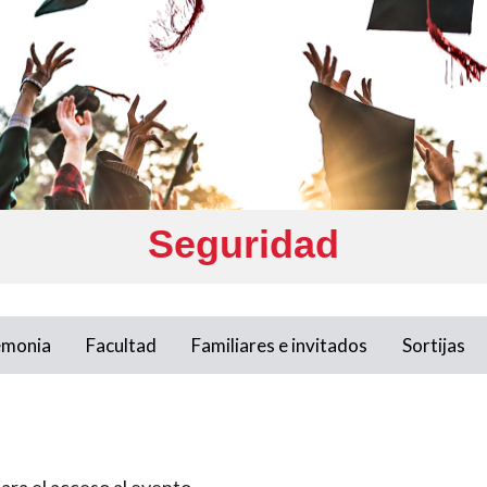
Seguridad
emonia
Facultad
Familiares e invitados
Sortijas
ara el acceso al evento.