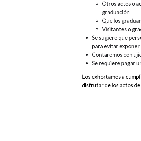
Otros actos o ac
graduación
Que los graduan
Visitantes o gr
Se sugiere que pers
para evitar exponer 
Contaremos con ujier
Se requiere pagar u
Los exhortamos a cumpli
disfrutar de los actos d