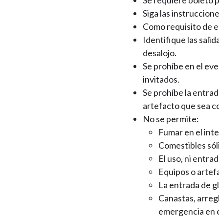
Siga las instruccio
Como requisito de e
Identifique las sali
desalojo.
Se prohíbe en el ev
invitados.
Se prohíbe la entrad
artefacto que sea c
No se permite:
Fumar en el inte
Comestibles sóli
El uso, ni entra
Equipos o artef
La entrada de g
Canastas, arregl
emergencia en e