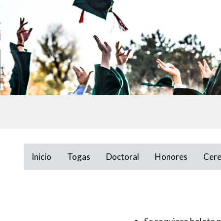
Inicio
Togas
Doctoral
Honores
Cer
Se requiere boleto p