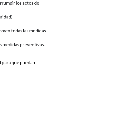
errumpir los actos de
uridad)
omen todas las medidas
as medidas preventivas.
ud para que puedan