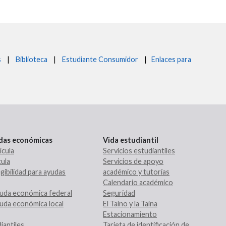
s
|
Biblioteca
|
Estudiante Consumidor
|
Enlaces para
udas económicas
Vida estudiantil
ícula
Servicios estudiantiles
ula
Servicios de apoyo
gibilidad para ayudas
académico y tutorías
Calendario académico
uda económica federal
Seguridad
uda económica local
El Taíno y la Taína
Estacionamiento
iantiles
Tarjeta de identificación de