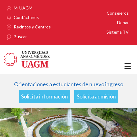
Pasar al contenido principal
Mi UAGM
Consejeros
Contáctanos
Donar
Recintos y Centros
Sistema TV
Buscar
Orientaciones a estudiantes de nuevo ingreso
Solicita información
Solicita admisión