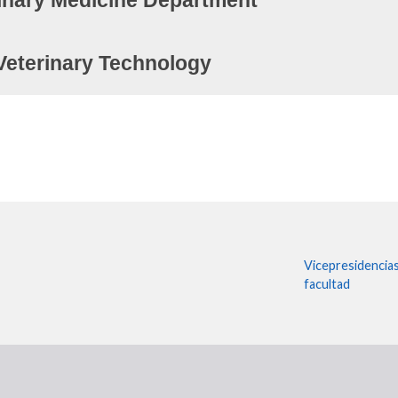
rinary Medicine Department
Veterinary Technology
Vicepresidencia
facultad