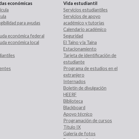
udas económicas
Vida estudiantil
ícula
Servicios estudiantiles
ula
Servicios de apoyo
gibilidad para ayudas
académico y tutorías
Calendario académico
uda económica federal
Seguridad
uda económica local
El Taíno y la Taína
Estacionamiento
iantiles
Tarjeta de identificación de
estudiante
entes
Programa de estudios en el
extranjero
Internados
Boletín de divulgación
HEERF
Biblioteca
Blackboard
Apoyo técnico
Programación de cursos
Título IX
Galería de fotos