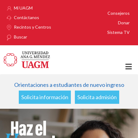
Pasar al contenido principal
Mi UAGM
Consejeros
Contáctanos
Donar
Recintos y Centros
Sistema TV
Buscar
Orientaciones a estudiantes de nuevo ingreso
Solicita información
Solicita admisión