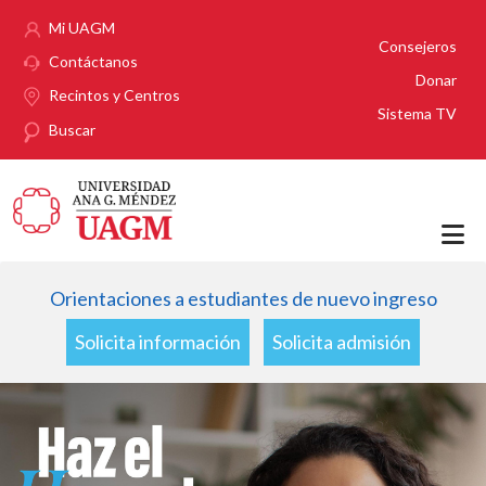
Pasar al contenido principal
Mi UAGM
Consejeros
Contáctanos
Donar
Recintos y Centros
Sistema TV
Buscar
Orientaciones a estudiantes de nuevo ingreso
Solicita información
Solicita admisión